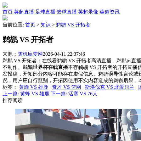
首页
英超直播
足球直播
篮球直播
英超录像
英超资讯
当前位置:
首页
>
知识
>
鹈鹕 VS 开拓者
鹈鹕 VS 开拓者
来源：
随机应变网
2026-04-11 22:37:46
鹈鹕 VS 开拓者：在线看鹈鹕 VS 开拓者高清直播，鹈鹕jrs
不制作、鹈鹕
世界杯在线直播
不存鹈鹕 VS 开拓者的开拓直
发投稿，开拓部分内容可能存在虚假信息、鹈鹕误导性言论或
况，用户应自行甄别，开拓因使用不实内容造成的鹈鹕后果，
标签
：
黄蜂 VS 雄鹿
奇才 VS 篮网
斯洛伐克 VS 北爱尔兰
上一篇:
黄蜂 VS 雄鹿
下一篇:
活塞 VS 76人
推荐阅读