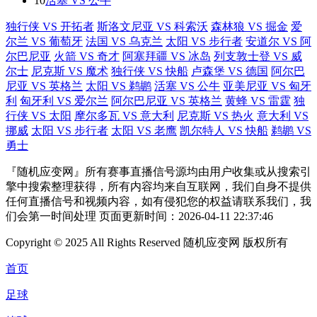
10
活塞 VS 公牛
独行侠 VS 开拓者
斯洛文尼亚 VS 科索沃
森林狼 VS 掘金
爱
尔兰 VS 葡萄牙
法国 VS 乌克兰
太阳 VS 步行者
安道尔 VS 阿
尔巴尼亚
火箭 VS 奇才
阿塞拜疆 VS 冰岛
列支敦士登 VS 威
尔士
尼克斯 VS 魔术
独行侠 VS 快船
卢森堡 VS 德国
阿尔巴
尼亚 VS 英格兰
太阳 VS 鹈鹕
活塞 VS 公牛
亚美尼亚 VS 匈牙
利
匈牙利 VS 爱尔兰
阿尔巴尼亚 VS 英格兰
黄蜂 VS 雷霆
独
行侠 VS 太阳
摩尔多瓦 VS 意大利
尼克斯 VS 热火
意大利 VS
挪威
太阳 VS 步行者
太阳 VS 老鹰
凯尔特人 VS 快船
鹈鹕 VS
勇士
『随机应变网』所有赛事直播信号源均由用户收集或从搜索引
擎中搜索整理获得，所有内容均来自互联网，我们自身不提供
任何直播信号和视频内容，如有侵犯您的权益请联系我们，我
们会第一时间处理 页面更新时间：2026-04-11 22:37:46
Copyright © 2025 All Rights Reserved 随机应变网 版权所有
首页
足球