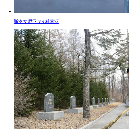
斯洛文尼亚 VS 科索沃