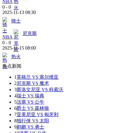
NBA
0
-
0
2025-11-13 08:30
骑士
尼克斯
NBA
0
-
0
2025-11-15 08:00
热火
热点新闻
1
英格兰 VS 塞尔维亚
2
尼克斯 VS 魔术
3
斯洛文尼亚 VS 科索沃
4
瑞士 VS 瑞典
5
活塞 VS 公牛
6
爵士 VS 森林狼
7
亚美尼亚 VS 匈牙利
8
独行侠 VS 太阳
9
鹈鹕 VS 勇士