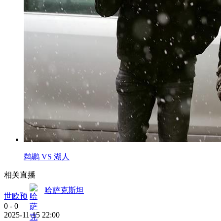
鹈鹕 VS 湖人
相关直播
哈萨克斯坦
世欧预
0
-
0
2025-11-15 22:00