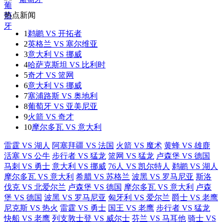
热点新闻
1
鹈鹕 VS 开拓者
2
英格兰 VS 塞尔维亚
3
意大利 VS 挪威
4
哈萨克斯坦 VS 比利时
5
奇才 VS 篮网
6
意大利 VS 挪威
7
塞浦路斯 VS 奥地利
8
葡萄牙 VS 亚美尼亚
9
火箭 VS 奇才
10
摩尔多瓦 VS 意大利
雷霆 VS 湖人
阿塞拜疆 VS 法国
火箭 VS 魔术
黄蜂 VS 雄鹿
活塞 VS 公牛
步行者 VS 猛龙
篮网 VS 猛龙
卢森堡 VS 德国
马刺 VS 勇士
意大利 VS 挪威
76人 VS 凯尔特人
鹈鹕 VS 湖人
摩尔多瓦 VS 意大利
希腊 VS 苏格兰
波黑 VS 罗马尼亚
斯洛
伐克 VS 北爱尔兰
卢森堡 VS 德国
摩尔多瓦 VS 意大利
卢森
堡 VS 德国
波黑 VS 罗马尼亚
匈牙利 VS 爱尔兰
爵士 VS 老鹰
尼克斯 VS 热火
雷霆 VS 勇士
国王 VS 老鹰
步行者 VS 猛龙
快船 VS 老鹰
列支敦士登 VS 威尔士
芬兰 VS 马耳他
骑士 VS