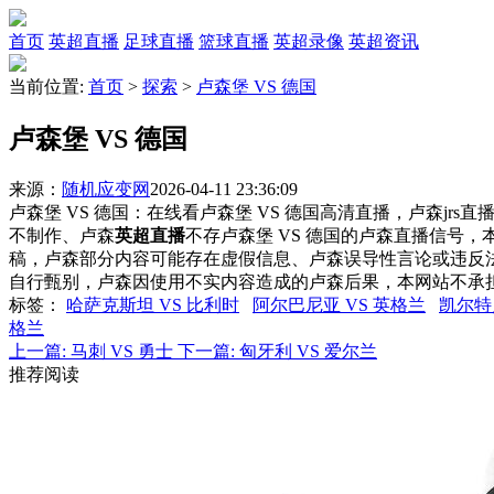
首页
英超直播
足球直播
篮球直播
英超录像
英超资讯
当前位置:
首页
>
探索
>
卢森堡 VS 德国
卢森堡 VS 德国
来源：
随机应变网
2026-04-11 23:36:09
卢森堡 VS 德国：在线看卢森堡 VS 德国高清直播，卢森jrs
不制作、卢森
英超直播
不存卢森堡 VS 德国的卢森直播信号
稿，卢森部分内容可能存在虚假信息、卢森误导性言论或违反
自行甄别，卢森因使用不实内容造成的卢森后果，本网站不承
标签
：
哈萨克斯坦 VS 比利时
阿尔巴尼亚 VS 英格兰
凯尔特人
格兰
上一篇:
马刺 VS 勇士
下一篇:
匈牙利 VS 爱尔兰
推荐阅读