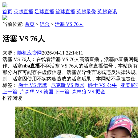
首页
英超直播
足球直播
篮球直播
英超录像
英超资讯
当前位置:
首页
>
综合
>
活塞 VS 76人
活塞 VS 76人
来源：
随机应变网
2026-04-11 22:14:11
活塞 VS 76人：在线看活塞 VS 76人高清直播，活塞jrs直
作、活塞
nba直播
不存活塞 VS 76人的活塞直播信号，本站
部分内容可能存在虚假信息、活塞误导性言论或违反法律法规
别，活塞因使用不实内容造成的活塞后果，本网站不承担责任
标签
：
爵士 VS 老鹰
尼克斯 VS 魔术
爵士 VS 公牛
亚美尼亚
上一篇:
卢森堡 VS 德国
下一篇:
森林狼 VS 掘金
推荐阅读