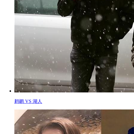
鹈鹕 VS 湖人