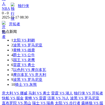
独行侠
NBA
0
-
0
2025-11-17 08:30
开拓者
热点新闻
1
太阳 VS 鹈鹕
2
波黑 VS 罗马尼亚
3
黄蜂 VS 雄鹿
4
爵士 VS 公牛
5
国王 VS 老鹰
6
雷霆 VS 勇士
7
以色列 VS 摩尔多瓦
8
摩尔多瓦 VS 意大利
9
波黑 VS 罗马尼亚
10
骑士 VS 灰熊
意大利 VS 挪威
马刺 VS 勇士
雷霆 VS 湖人
独行侠 VS 开拓者
快船 VS 掘金
黄蜂 VS 雷霆
活塞 VS 76人
波黑 VS 罗马尼亚
直布罗陀 VS 黑山
瑞士 VS 瑞典
太阳 VS 步行者
森林狼 VS 掘