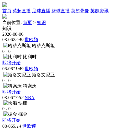
首页
英超直播
足球直播
篮球直播
英超录像
英超资讯
当前位置:
首页
>
知识
知识
2026-08-06
08-06
22:49
世欧预
哈萨克斯坦
0
-
0
比利时
即将开始
08-06
11:49
世欧预
斯洛文尼亚
0
-
0
科索沃
即将开始
08-06
17:52
NBA
快船
0
-
0
掘金
即将开始
08-06
5:14
世欧预