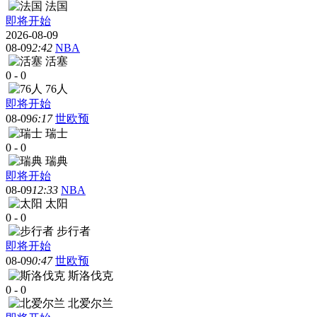
法国
即将开始
2026-08-09
08-09
2:42
NBA
活塞
0
-
0
76人
即将开始
08-09
6:17
世欧预
瑞士
0
-
0
瑞典
即将开始
08-09
12:33
NBA
太阳
0
-
0
步行者
即将开始
08-09
0:47
世欧预
斯洛伐克
0
-
0
北爱尔兰