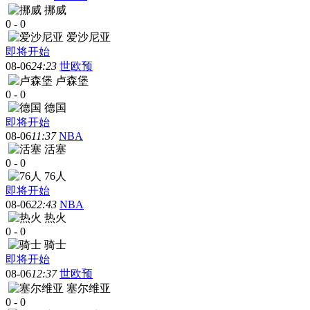
挪威
0
-
0
爱沙尼亚
即将开始
08-06
24:23
世欧预
卢森堡
0
-
0
德国
即将开始
08-06
11:37
NBA
活塞
0
-
0
76人
即将开始
08-06
22:43
NBA
热火
0
-
0
骑士
即将开始
08-06
12:37
世欧预
塞尔维亚
0
-
0