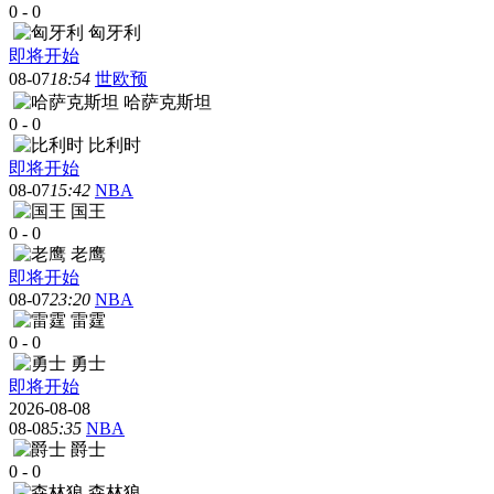
0
-
0
匈牙利
即将开始
08-07
18:54
世欧预
哈萨克斯坦
0
-
0
比利时
即将开始
08-07
15:42
NBA
国王
0
-
0
老鹰
即将开始
08-07
23:20
NBA
雷霆
0
-
0
勇士
即将开始
2026-08-08
08-08
5:35
NBA
爵士
0
-
0
森林狼