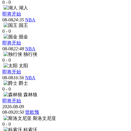
0
-
0
湖人
即将开始
08-08
24:35
NBA
国王
0
-
0
掘金
即将开始
08-08
22:48
NBA
独行侠
0
-
0
太阳
即将开始
08-08
16:56
NBA
爵士
0
-
0
森林狼
即将开始
2026-08-09
08-09
20:50
世欧预
斯洛文尼亚
0
-
0
科索沃