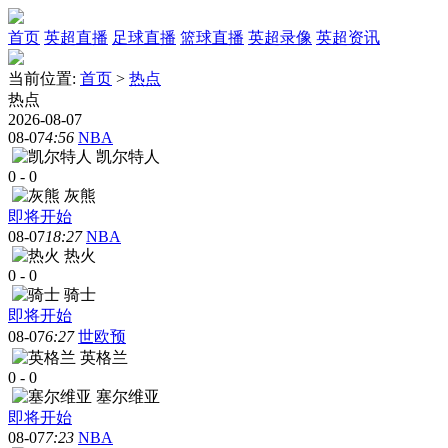
首页
英超直播
足球直播
篮球直播
英超录像
英超资讯
当前位置:
首页
>
热点
热点
2026-08-07
08-07
4:56
NBA
凯尔特人
0
-
0
灰熊
即将开始
08-07
18:27
NBA
热火
0
-
0
骑士
即将开始
08-07
6:27
世欧预
英格兰
0
-
0
塞尔维亚
即将开始
08-07
7:23
NBA