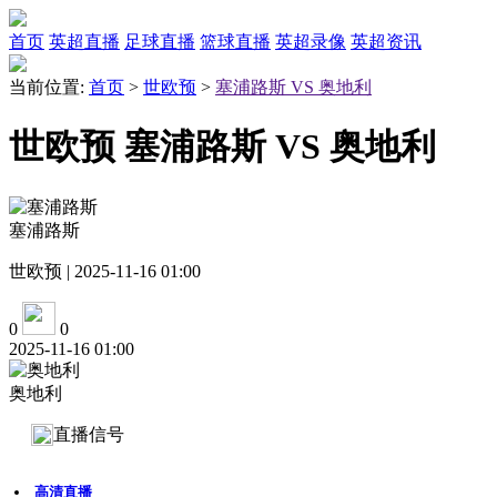
首页
英超直播
足球直播
篮球直播
英超录像
英超资讯
当前位置:
首页
>
世欧预
>
塞浦路斯 VS 奥地利
世欧预 塞浦路斯 VS 奥地利
塞浦路斯
世欧预 | 2025-11-16 01:00
0
0
2025-11-16 01:00
奥地利
直播信号
高清直播