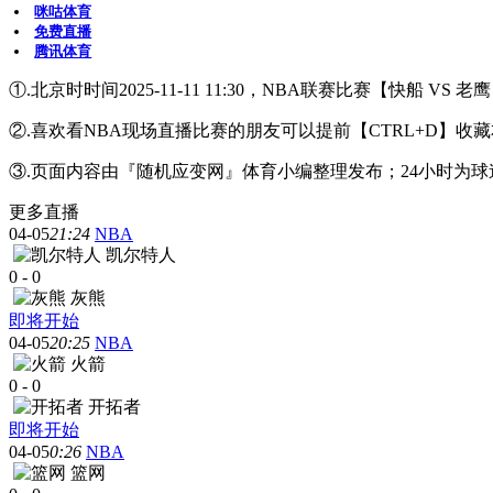
咪咕体育
免费直播
腾讯体育
①.北京时时间2025-11-11 11:30，NBA联赛比赛【快船 V
②.喜欢看NBA现场直播比赛的朋友可以提前【CTRL+D
③.页面内容由『随机应变网』体育小编整理发布；24小时为
更多直播
04-05
21:24
NBA
凯尔特人
0
-
0
灰熊
即将开始
04-05
20:25
NBA
火箭
0
-
0
开拓者
即将开始
04-05
0:26
NBA
篮网