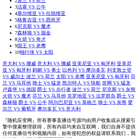
2
波兰 VS 荷兰
3
活塞 VS 公牛
4
塞尔维亚 VS 拉脱维亚
5
格鲁吉亚 VS 西班牙
6
尼克斯 VS 魔术
7
森林狼 VS 掘金
8
火箭 VS 奇才
9
国王 VS 老鹰
10
独行侠 VS 太阳
意大利 VS 挪威
意大利 VS 挪威
亚美尼亚 VS 匈牙利
亚美尼
亚 VS 匈牙利
鹈鹕 VS 勇士
以色列 VS 摩尔多瓦
列支敦士登
VS 威尔士
波兰 VS 荷兰
太阳 VS 老鹰
亚美尼亚 VS 匈牙利
芬
兰 VS 马耳他
骑士 VS 猛龙
凯尔特人 VS 快船
篮网 VS 猛龙
卢森堡 VS 德国
爵士 VS 步行者
波兰 VS 荷兰
尼克斯 VS 灰熊
火箭 VS 魔术
芬兰 VS 马耳他
克罗地亚 VS 法罗群岛
爵士 VS
森林狼
爵士 VS 公牛
阿尔巴尼亚 VS 英格兰
骑士 VS 灰熊
爱
尔兰 VS 葡萄牙
摩尔多瓦 VS 意大利
『随机应变网』所有赛事直播信号源均由用户收集或从搜索引
擎中搜索整理获得，所有内容均来自互联网，我们自身不提供
任何直播信号和视频内容，如有侵犯您的权益请联系我们，我