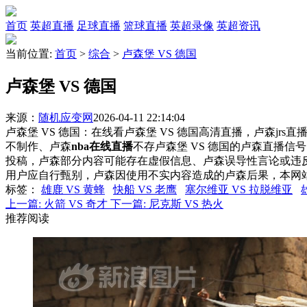
首页
英超直播
足球直播
篮球直播
英超录像
英超资讯
当前位置:
首页
>
综合
>
卢森堡 VS 德国
卢森堡 VS 德国
来源：
随机应变网
2026-04-11 22:14:04
卢森堡 VS 德国：在线看卢森堡 VS 德国高清直播，卢森jrs
不制作、卢森
nba在线直播
不存卢森堡 VS 德国的卢森直播
投稿，卢森部分内容可能存在虚假信息、卢森误导性言论或违
用户应自行甄别，卢森因使用不实内容造成的卢森后果，本网
标签
：
雄鹿 VS 黄蜂
快船 VS 老鹰
塞尔维亚 VS 拉脱维亚
上一篇:
火箭 VS 奇才
下一篇:
尼克斯 VS 热火
推荐阅读