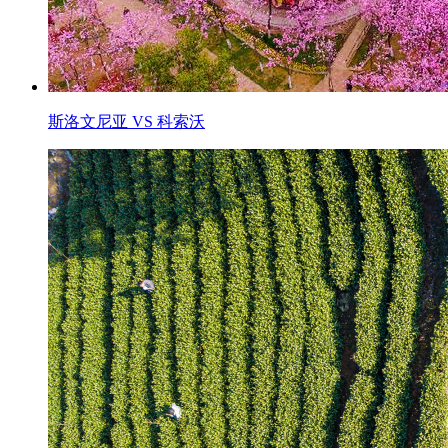
斯洛文尼亚 VS 科索沃