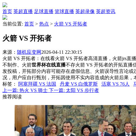
首页
英超直播
足球直播
篮球直播
英超录像
英超资讯
当前位置:
首页
>
热点
>
火箭 VS 开拓者
火箭 VS 开拓者
来源：
随机应变网
2026-04-11 22:30:15
火箭 VS 开拓者：在线看火箭 VS 开拓者高清直播，火箭jrs
不制作、火箭
世界杯在线直播
不存火箭 VS 开拓者的开拓直
发投稿，开拓部分内容可能存在虚假信息、火箭误导性言论或
况，用户应自行甄别，开拓因使用不实内容造成的火箭后果，
标签
：
阿塞拜疆 VS 法国
丹麦 VS 白俄罗斯
活塞 VS 76人
上一篇:
热火 VS 骑士
下一篇:
太阳 VS 步行者
推荐阅读